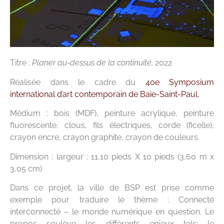
Titre :
Planer au-dessus de la continuité,
2022
Réalisée dans le cadre du
40e Symposium
international d’art contemporain de Baie-Saint-Paul.
Médium : bois (MDF), peinture acrylique, peinture
fluorescente, clous, fils électriques, corde (ficelle),
crayon encre, crayon graphite, crayon de couleurs.
Dimension : largeur : 11,10 pieds X 10 pieds (3,60 m x
3,05 cm)
Dans ce projet, la ville de BSP est prise comme
exemple pour traduire le thème : Connecté
interconnecté – le monde numérique en question. Le
propos soulève les différents enjeux tels: le